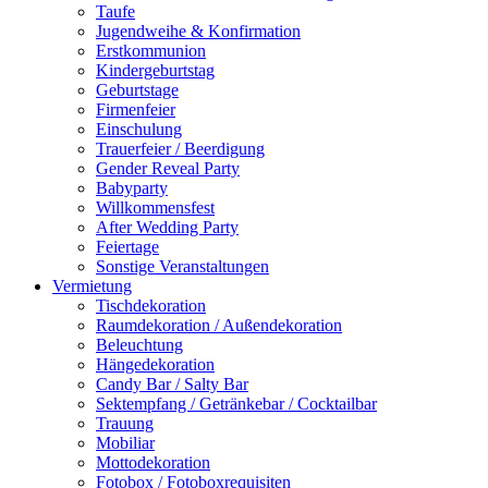
Taufe
Jugendweihe & Konfirmation
Erstkommunion
Kindergeburtstag
Geburtstage
Firmenfeier
Einschulung
Trauerfeier / Beerdigung
Gender Reveal Party
Babyparty
Willkommensfest
After Wedding Party
Feiertage
Sonstige Veranstaltungen
Vermietung
Tischdekoration
Raumdekoration / Außendekoration
Beleuchtung
Hängedekoration
Candy Bar / Salty Bar
Sektempfang / Getränkebar / Cocktailbar
Trauung
Mobiliar
Mottodekoration
Fotobox / Fotoboxrequisiten